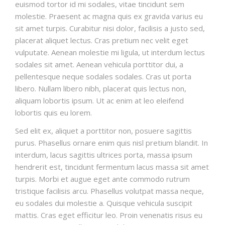
euismod tortor id mi sodales, vitae tincidunt sem
molestie. Praesent ac magna quis ex gravida varius eu
sit amet turpis. Curabitur nisi dolor, facilisis a justo sed,
placerat aliquet lectus. Cras pretium nec velit eget
vulputate. Aenean molestie mi ligula, ut interdum lectus
sodales sit amet. Aenean vehicula porttitor dui, a
pellentesque neque sodales sodales. Cras ut porta
libero. Nullam libero nibh, placerat quis lectus non,
aliquam lobortis ipsum. Ut ac enim at leo eleifend
lobortis quis eu lorem.
Sed elit ex, aliquet a porttitor non, posuere sagittis
purus. Phasellus ornare enim quis nisl pretium blandit. In
interdum, lacus sagittis ultrices porta, massa ipsum
hendrerit est, tincidunt fermentum lacus massa sit amet
turpis. Morbi et augue eget ante commodo rutrum
tristique facilisis arcu. Phasellus volutpat massa neque,
eu sodales dui molestie a. Quisque vehicula suscipit
mattis. Cras eget efficitur leo. Proin venenatis risus eu