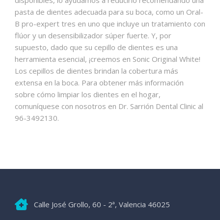
disponibles, lo ayudamos a reducirlo recomendando una
pasta de dientes adecuada para su boca, como un Oral-
B pro-expert tres en uno que incluye un tratamiento con
flúor y un desensibilizador súper fuerte.
Y, por
supuesto, dado que su cepillo de dientes es una
herramienta esencial, ¡creemos en Sonic Original White!
Los cepillos de dientes brindan la cobertura más
extensa en la boca.
Para obtener más información
sobre cómo limpiar los dientes en el hogar,
comuníquese con nosotros en Dr. Sarrión Dental Clinic al
96-3492130.
Calle José Grollo, 60 - 2ª, Valencia 46025