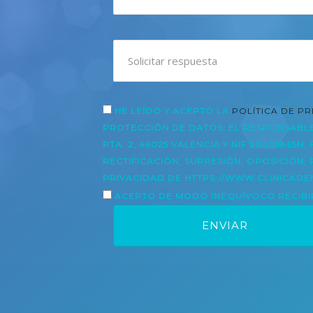
HE LEÍDO Y ACEPTO LA
POLÍTICA DE P
PROTECCIÓN DE DATOS: EL RESPONSABLE 
PTA. 2, 46025 VALENCIA Y NIF 20405865
RECTIFICACIÓN, SUPRESIÓN, OPOSICIÓN,
PRIVACIDAD DE HTTPS://WWW.CLINICADE
ACEPTO DE MODO INEQUÍVOCO RECIBI