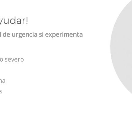
yudar!
 de urgencia si experimenta
o severo
na
s