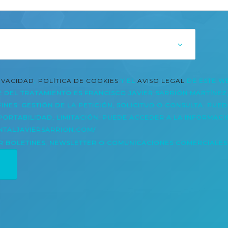
RIVACIDAD
,
POLÍTICA DE COOKIES
Y EL
AVISO LEGAL
DE ESTE W
DEL TRATAMIENTO ES FRANCISCO JAVIER SARRIÓN MARTÍNEZ, D
N. FINES: GESTIÓN DE LA PETICIÓN, SOLICITUD O CONSULTA. P
 PORTABILIDAD, LIMITACIÓN. PUEDE ACCEDER A LA INFORMACI
NTALJAVIERSARRION.COM/
R BOLETINES, NEWSLETTER O COMUNICACIONES COMERCIALES 