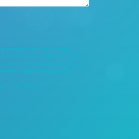
EB INFORMACIÓN BÁSICA SOBRE
OMICILIO EN C/. JOSÉ GROLLO 60, 1º,
UEDE EJERCER LOS DERECHOS DE ACCESO,
ÓN RESTANTE EN LA POLÍTICA DE
DE ESTA ENTIDAD