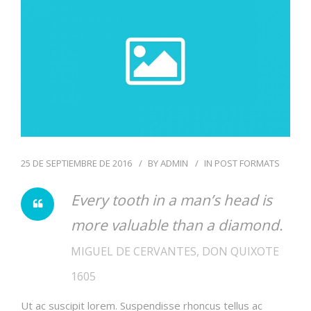
ODONTOLOGÍA HOLÍSTICA
CONTACTO
25 DE SEPTIEMBRE DE 2016
BY
ADMIN
IN
POST FORMATS
Every tooth in a man’s head is
more valuable than a diamond.
MIGUEL DE CERVANTES, DON QUIXOTE
1605
Ut ac suscipit lorem. Suspendisse rhoncus tellus ac