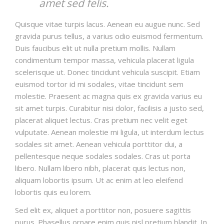
amet sed felis.
Quisque vitae turpis lacus. Aenean eu augue nunc. Sed
gravida purus tellus, a varius odio euismod fermentum.
Duis faucibus elit ut nulla pretium mollis. Nullam
condimentum tempor massa, vehicula placerat ligula
scelerisque ut. Donec tincidunt vehicula suscipit. Etiam
euismod tortor id mi sodales, vitae tincidunt sem
molestie. Praesent ac magna quis ex gravida varius eu
sit amet turpis. Curabitur nisi dolor, facilisis a justo sed,
placerat aliquet lectus. Cras pretium nec velit eget
vulputate. Aenean molestie mi ligula, ut interdum lectus
sodales sit amet. Aenean vehicula porttitor dui, a
pellentesque neque sodales sodales. Cras ut porta
libero. Nullam libero nibh, placerat quis lectus non,
aliquam lobortis ipsum. Ut ac enim at leo eleifend
lobortis quis eu lorem.
Sed elit ex, aliquet a porttitor non, posuere sagittis
purus. Phasellus ornare enim quis nisl pretium blandit. In