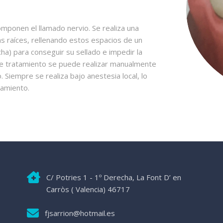
omponen el llamado nervio. Se realiza una
as raíces, rellenando estos espacios de un
ha) para conseguir su sellado e impedir la
te tratamiento se puede realizar manualmente
. Siempre se realiza bajo anestesia local, lo
tamiento.
C/ Potries 1 - 1º Derecha, La Font D’ en
Carròs ( Valencia) 46717
fjsarrion@hotmail.es