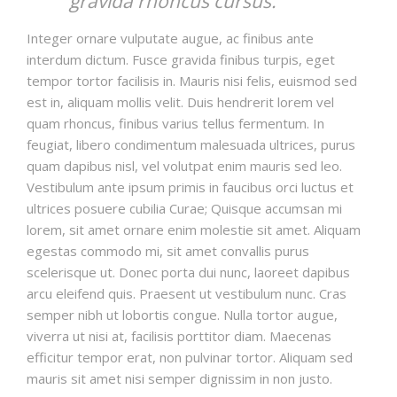
gravida rhoncus cursus.
Integer ornare vulputate augue, ac finibus ante
interdum dictum. Fusce gravida finibus turpis, eget
tempor tortor facilisis in. Mauris nisi felis, euismod sed
est in, aliquam mollis velit. Duis hendrerit lorem vel
quam rhoncus, finibus varius tellus fermentum. In
feugiat, libero condimentum malesuada ultrices, purus
quam dapibus nisl, vel volutpat enim mauris sed leo.
Vestibulum ante ipsum primis in faucibus orci luctus et
ultrices posuere cubilia Curae; Quisque accumsan mi
lorem, sit amet ornare enim molestie sit amet. Aliquam
egestas commodo mi, sit amet convallis purus
scelerisque ut. Donec porta dui nunc, laoreet dapibus
arcu eleifend quis. Praesent ut vestibulum nunc. Cras
semper nibh ut lobortis congue. Nulla tortor augue,
viverra ut nisi at, facilisis porttitor diam. Maecenas
efficitur tempor erat, non pulvinar tortor. Aliquam sed
mauris sit amet nisi semper dignissim in non justo.