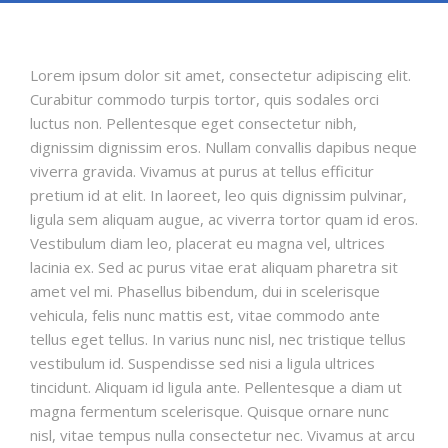
ODONTOLOGÍA HOLÍSTICA
CONTACTO
Lorem ipsum dolor sit amet, consectetur adipiscing elit.
Curabitur commodo turpis tortor, quis sodales orci
luctus non. Pellentesque eget consectetur nibh,
dignissim dignissim eros. Nullam convallis dapibus neque
viverra gravida. Vivamus at purus at tellus efficitur
pretium id at elit. In laoreet, leo quis dignissim pulvinar,
ligula sem aliquam augue, ac viverra tortor quam id eros.
Vestibulum diam leo, placerat eu magna vel, ultrices
lacinia ex. Sed ac purus vitae erat aliquam pharetra sit
amet vel mi. Phasellus bibendum, dui in scelerisque
vehicula, felis nunc mattis est, vitae commodo ante
tellus eget tellus. In varius nunc nisl, nec tristique tellus
vestibulum id. Suspendisse sed nisi a ligula ultrices
tincidunt. Aliquam id ligula ante. Pellentesque a diam ut
magna fermentum scelerisque. Quisque ornare nunc
nisl, vitae tempus nulla consectetur nec. Vivamus at arcu